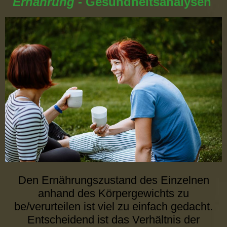
Ernährung
- Gesundheitsanalysen
Den Ernährungszustand des Einzelnen
anhand des Körpergewichts zu
be/verurteilen ist viel zu einfach gedacht.
Entscheidend ist das Verhältnis der